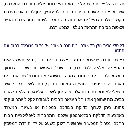
תגובה של יצירת קשר על ידי מוקד האבטחה אליו מחוברת המערכת
,
שיבדוק את הנעשה בסביבת ביתכם
לחילופין
ניתן לחבר את מערכת
,
.
הקשר שלכם למצלמת אבטחה בה תוכלו לצפות ממכשירכם הנייד
ולצפות בסיבה התראת הטלפון למכשירכם
.
דיגיטלי מבית גולן תקשורת
:
בית חכם השומר על מקום מגוריכם בטוח וגם
חסכוני
כאשר חברת
דיגיטלי
תתקין אצלכם בית חכם
היא תעשה זאת
,
"
"
בהתאמה מלאה לצרכיכם
כך שכל האפשרויות שלכם לחסוך
,
בחשמל
לחסוך זמן המתנה למכשיר חשמלי מתחמם ולשפר את רמת
,
האבטחה הביתית – תהיינה זמינות
בנוסף
ניתן לשייך כל מכשיר
,
.
חשמלי למפסק
בית חכם אלחוטי
שניתן לשלוט עליו גם כשלא נמצאים
בבית
מה שהופך את נוהל היציאה מהבית לעבודה לקליל יותר וטקסי
,
פחות
ניתן לערוך בדיקה בעודכם במכונית או בשערי המשרד
.
באמצעות הדלקת הסמארטפון שלכם
התחברות לאפליקציית הבית
,
החכם ונטרול המכשיר שהושאר דלוק בשוגג על ידי הורדת המפסק