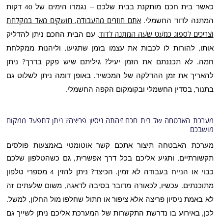
כאשר בית חכם מותקנת בבית שלכם – נגמרו הימים של
דקות
40
המתנה לדוד החשמלי
אתם חוזרים מהעבודה
חושקים מאד במקלחת
,
.
וצריכים לספוג כמעט שעה המתנה לדוד
עם הבית החכם ניתן להדליק
.
אותו
להורות לו לכבות את עצמו בזמן שתגיעו
וליהנות ממקלחת
,
,
חמה
לא תכננתם את הזמן יעיל
גיליתם שיש פקק בדרך
ניתן
?
?
.
להאריך את זמן ההדלקה של המכשיר
באופן דומה ניתן לשלוט גם
.
בתנור
בסדין החשמלי ובקומקום הקפה החשמלי
.
,
מערכת האבטחה של בית חכם זיהתה ניסיון פריצה
?
ניתן לתפעל ממקום
מושבכם
מערכת האבטחה תיצור אתכם קשר אוטומטי באמצעות פולסים
תקשורתיים
ותגיע אליכם בכל דרך אפשרית
גם כשהטלפון שלכם
,
,
כבוי או הנייח בעבודה לא זמין
הכיצד
ניתן להזין
מספרי טלפון
4
?
.
מתוכנתים
עכשיו
לכאורה מדובר בסיבה לדאגה
משום שלעתים זה
,
,
.
לא באמת ניסיון פריצה אלא ציפור או חתול שחלפו מול החלון
למשל
.
,
לכן
באירוע בו נדרשת התקשרות של המערכת אליכם ניתן לשייך גם
,