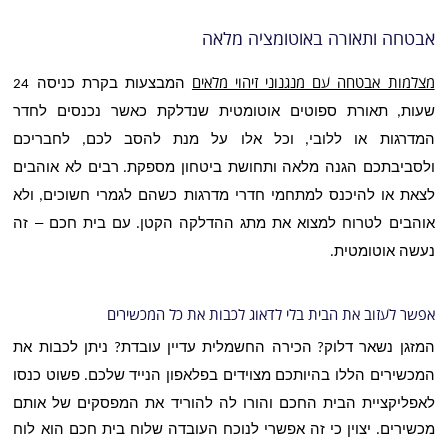
אבטחה ותאורה באוטומציה מלאה
מצלמות אבטחה עם מנגנוני זיהוי מלאים
המבצעות בקרת כניסה
24
שעות
תאורת ספוטים אוטומטית שנדלקת כאשר נכנסים לחדר
,
המדרגות או ללובי
וכל אלו על מנת להסב לכם
לחבריכם
,
,
ולסביבתכם הגנה מלאה ותחושת ביטחון מספקת
רבים לא אוהבים
.
לצאת או להיכנס למתחמי חדרי מדרגות כשהם לגמרי חשוכים
ולא
,
אוהבים לטרוח למצוא את מתג ההדלקה הקטן
עם בית חכם – זה
.
נעשה אוטומטית
.
אפשר לעזוב את הבית בלי לדאוג לכבות את כל המכשירים
המזגן נשאר דלוק
הכירה החשמלית עדיין עובדת
ניתן לכבות את
?
?
המכשירים הללו בהיותכם מצוידים בפלאפון הנייד שלכם
פשוט כנסו
.
לאפליקציית הבית החכם והורו לה להוריד את המפסקים של אותם
מכשירים
יצוין כי זה אפשרי לנוכח העובדה שלוח בית חכם הוא לוח
.