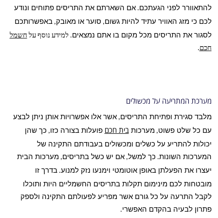
להתאוורר לפני הגעתכם
אם השארתם את התריסים פתוחים ונודע
.
לכם כי מזג האוויר עתיד להיות גשום
סוער או מאובק
באפשרותכם
,
,
לסגור את התריסים מכל מקום בו אתם נמצאים
. למידע נוסף על
חשמל
חכם
.
מערכת המתריעה על מכשולים
מלבד סגירת ופתיחת התריסים
אשר אלו אפשרויות אותן ניתן לבצע
,
עם כל שלט פשוט
מערכות
בית חכם
פועלות בצורה כזו
כך שהן
,
,
יכולות להתריע על כשלים ומכשולים בעבודתם התקינה של
המערכות השונות
כך למשל
אם יש כשל בתריסים
מערכות הבית
,
,
.
יעצרו את הפעלתן באופן אוטומטי וימנעו נזק למנוע
בדרך זו
.
מובטחות לכם מינימום תקלות בתריסים החשמליים היות ותוכלו
לקבל התרעה על כל גורם אשר מפריע לפעולתם התקינה ולספק
פתרון לבעיה בהקדם האפשרי
.